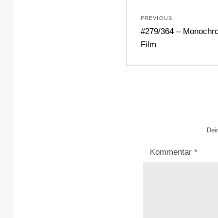
Beitragsnavi
PREVIOUS
Previous
#279/364 – Monochro
post:
Film
Dein
Kommentar
*