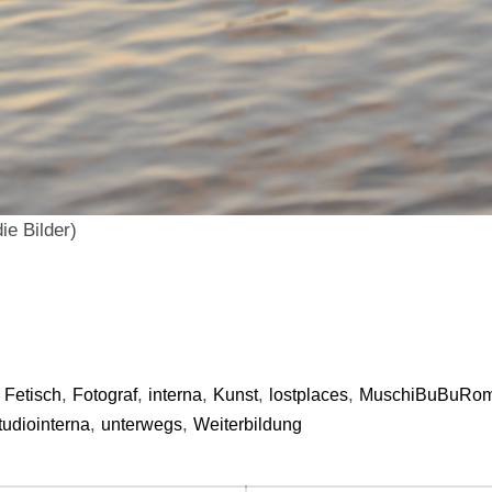
ie Bilder)
,
,
,
,
,
,
Fetisch
Fotograf
interna
Kunst
lostplaces
MuschiBuBuRom
,
,
tudiointerna
unterwegs
Weiterbildung