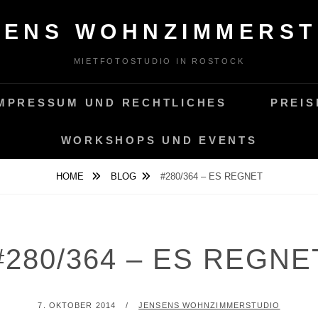
SENS WOHNZIMMERST
MIETFOTOSTUDIO IN ROSTOCK
MPRESSUM UND RECHTLICHES
PREIS
WORKSHOPS UND EVENTS
HOME
BLOG
#280/364 – ES REGNET
#280/364 – ES REGNE
POSTED
BY
7. OKTOBER 2014
JENSENS WOHNZIMMERSTUDIO
ON