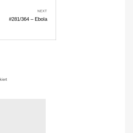
NEXT
Next
#281/364 – Ebola
post:
iert