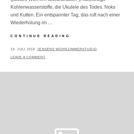
Kohlenwasserstoffe, die Ukulele des Todes. Noks
und Kutten. Ein entspannter Tag, das ruft nach einer
Wiederholung im …
DAS
CONTINUE READING
ERSTE
SCHWAANER
POSTED
BY
19. JULI 2018
JENSENS WOHNZIMMERSTUDIO
AZIMUTH
ON
LEAVE A COMMENT