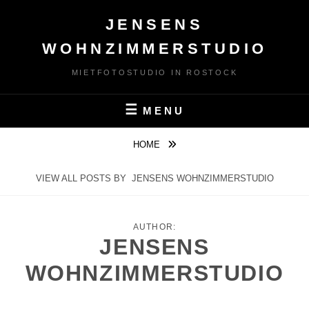
Skip
JENSENS
to
content
WOHNZIMMERSTUDIO
MIETFOTOSTUDIO IN ROSTOCK
MENU
HOME
VIEW ALL POSTS BY
JENSENS WOHNZIMMERSTUDIO
AUTHOR:
JENSENS
WOHNZIMMERSTUDIO