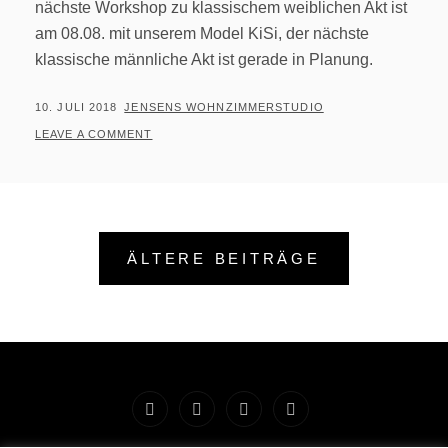
nächste Workshop zu klassischem weiblichen Akt ist
am 08.08. mit unserem Model KiSi, der nächste
klassische männliche Akt ist gerade in Planung.
POSTED
BY
10. JULI 2018
JENSENS WOHNZIMMERSTUDIO
ON
LEAVE A COMMENT
Beitragsnavigation
ÄLTERE BEITRÄGE
Startseite
Impressum
Preise
Workshops