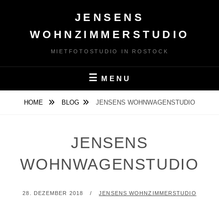
Skip
JENSENS
to
content
WOHNZIMMERSTUDIO
MIETFOTOSTUDIO IN ROSTOCK
MENU
HOME
BLOG
JENSENS WOHNWAGENSTUDIO
JENSENS
WOHNWAGENSTUDIO
POSTED
BY
28. DEZEMBER 2018
JENSENS WOHNZIMMERSTUDIO
ON