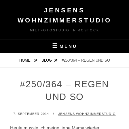
Skip
JENSENS
to
content
WOHNZIMMERSTUDIO
MIETFOTOSTUDIO IN ROSTOCK
MENU
HOME
BLOG
#250/364 – REGEN UND SO
#250/364 – REGEN
UND SO
POSTED
BY
7. SEPTEMBER 2014
JENSENS WOHNZIMMERSTUDIO
ON
Heute musste ich meine liebe Mama wieder