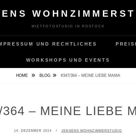
SENS WOHNZIMMERST
MIETFOTOSTUDIO IN ROSTOCK
MPRESSUM UND RECHTLICHES
PREIS
WORKSHOPS UND EVENTS
HOME
BLOG
#347/364 – MEINE LIEBE MAMA
/364 – MEINE LIEBE
POSTED
BY
14. DEZEMBER 2014
JENSENS WOHNZIMMERSTUDIO
ON