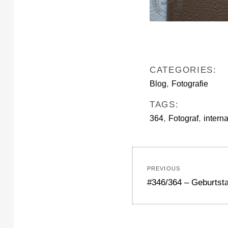
CATEGORIES:
,
Blog
Fotografie
TAGS:
,
,
364
Fotograf
intern
Beitragsnavi
PREVIOUS
Previous
#346/364 – Geburtst
post: