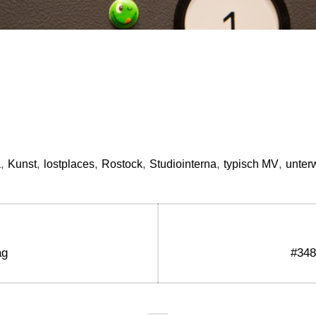
,
,
,
,
,
,
a
Kunst
lostplaces
Rostock
Studiointerna
typisch MV
unter
gation
Next
ag
#348
post: