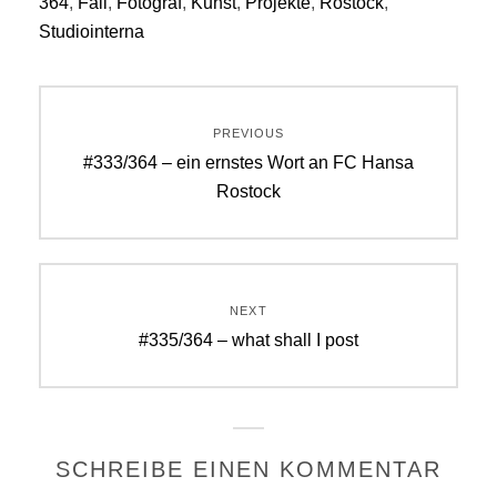
364
,
Fail
,
Fotograf
,
Kunst
,
Projekte
,
Rostock
,
Studiointerna
Beitragsnavigation
PREVIOUS
Previous
#333/364 – ein ernstes Wort an FC Hansa
post:
Rostock
NEXT
Next
#335/364 – what shall I post
post:
SCHREIBE EINEN KOMMENTAR