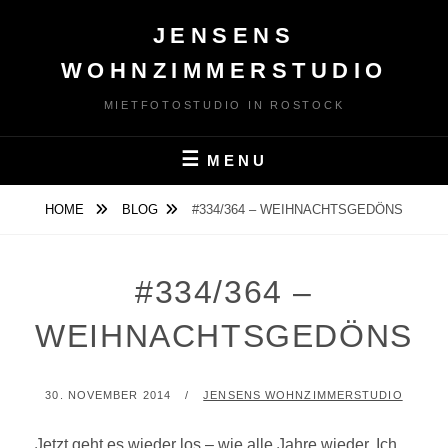
Skip
JENSENS
to
content
WOHNZIMMERSTUDIO
MIETFOTOSTUDIO IN ROSTOCK
MENU
HOME
BLOG
#334/364 – WEIHNACHTSGEDÖNS
#334/364 –
WEIHNACHTSGEDÖNS
POSTED
BY
30. NOVEMBER 2014
JENSENS WOHNZIMMERSTUDIO
ON
Jetzt geht es wieder los – wie alle Jahre wieder. Ich