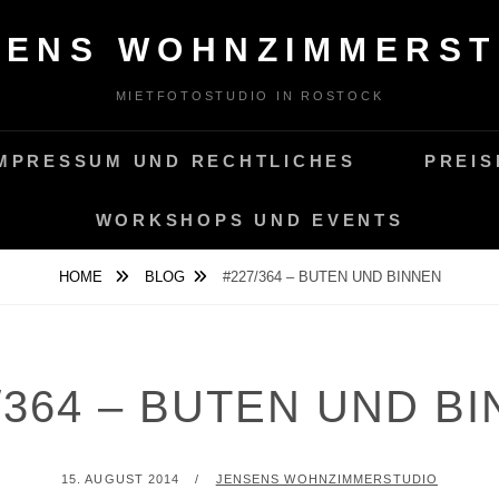
SENS WOHNZIMMERST
MIETFOTOSTUDIO IN ROSTOCK
MPRESSUM UND RECHTLICHES
PREIS
WORKSHOPS UND EVENTS
HOME
BLOG
#227/364 – BUTEN UND BINNEN
/364 – BUTEN UND B
POSTED
BY
15. AUGUST 2014
JENSENS WOHNZIMMERSTUDIO
ON