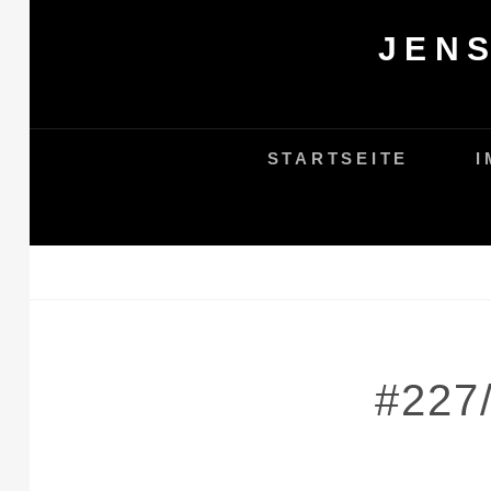
Skip
JEN
to
content
STARTSEITE
I
#227