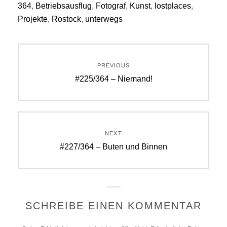
364
,
Betriebsausflug
,
Fotograf
,
Kunst
,
lostplaces
,
Projekte
,
Rostock
,
unterwegs
Beitragsnavigation
PREVIOUS
Previous
#225/364 – Niemand!
post:
NEXT
Next
#227/364 – Buten und Binnen
post:
SCHREIBE EINEN KOMMENTAR