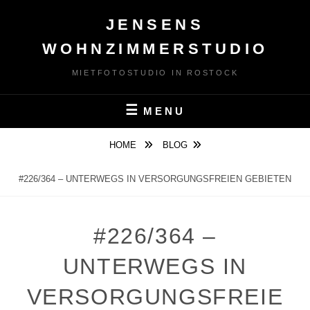
Skip
JENSENS
to
content
WOHNZIMMERSTUDIO
MIETFOTOSTUDIO IN ROSTOCK
MENU
HOME
BLOG
#226/364 – UNTERWEGS IN VERSORGUNGSFREIEN GEBIETEN
#226/364 –
UNTERWEGS IN
VERSORGUNGSFREIE