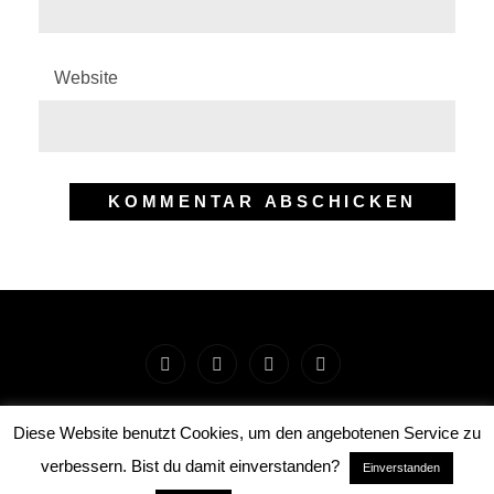
Website
Startseite
Impressum
Preise
Workshops
und
und
und
COPYRIGHT © 2026
JENSENS WOHNZIMMERSTUDIO
.
Diese Website benutzt Cookies, um den angebotenen Service zu
ALL RIGHTS RESERVED. | FOTOGRAFIE BY
CATCH
Rechtliches
Leistungen
Events
verbessern. Bist du damit einverstanden?
Einverstanden
THEMES