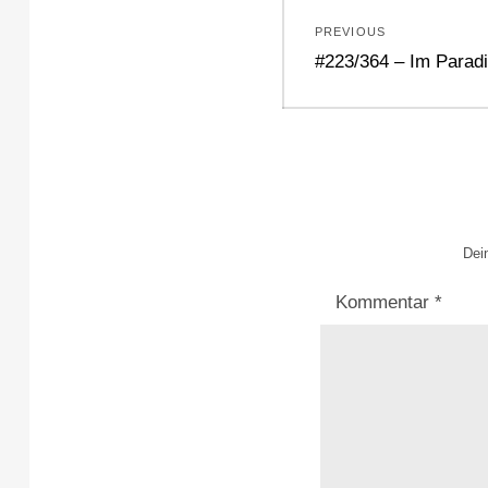
Beitragsnavi
PREVIOUS
Previous
#223/364 – Im Parad
post:
Dein
Kommentar
*