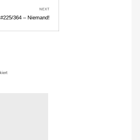
NEXT
Next
#225/364 – Niemand!
post:
iert