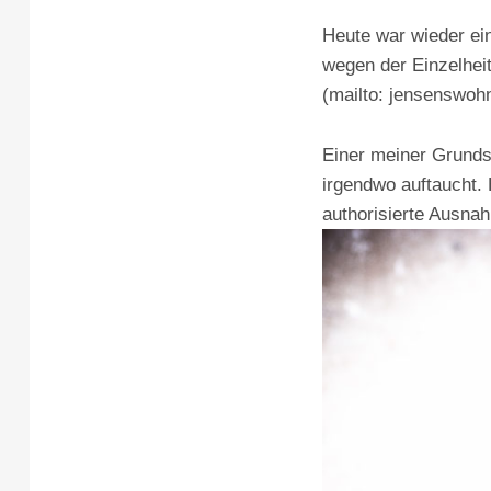
Heute war wieder ei
wegen der Einzelhei
(mailto: jensenswo
Einer meiner Grundsä
irgendwo auftaucht.
authorisierte Ausna