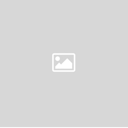
DAY
9
–
SOMETHING
OLD)