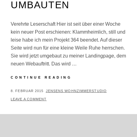
UMBAUTEN
Verehrte Leserschaft Hier ist seit über einer Woche
kein neuer Post erschienen: Klammheimlich, still und
leise habe ich mein Projekt 364 beendet. Auf dieser
Seite wird nun für eine kleine Weile Ruhe herrschen.
Sie wird jetzt umgebaut zu meiner Landingpage, dem
neuen Webauftritt. Das wird …
#999/364
CONTINUE READING
–
UMBAUTEN
POSTED
BY
8. FEBRUAR 2015
JENSENS WOHNZIMMERSTUDIO
ON
LEAVE A COMMENT