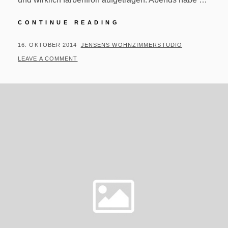
#288/364
CONTINUE READING
–
LARP
POSTED
BY
16. OKTOBER 2014
JENSENS WOHNZIMMERSTUDIO
IN
ON
LEAVE A COMMENT
DER
LÜNEBURGER
HEIDE