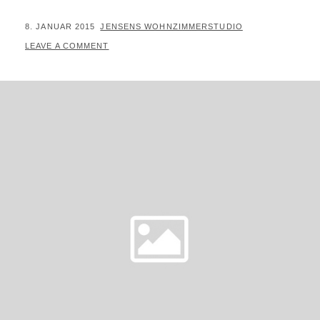
–
SEARCHING
POSTED
BY
8. JANUAR 2015
JENSENS WOHNZIMMERSTUDIO
FOR
ON
LEAVE A COMMENT
ANNA
(HOLLS
CHALLENGE
DAY
6
–
FLOWERS)