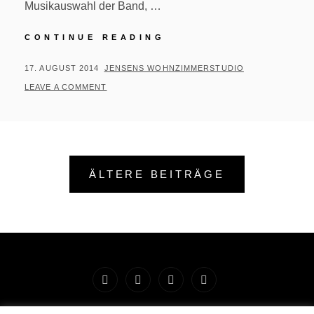
Musikauswahl der Band, …
#228/364
CONTINUE READING
–
GOLDENE
POSTED
BY
17. AUGUST 2014
JENSENS WOHNZIMMERSTUDIO
HOCHZEIT
ON
LEAVE A COMMENT
Beitragsnavigation
ÄLTERE BEITRÄGE
Startseite
Impressum
Preise
Workshops