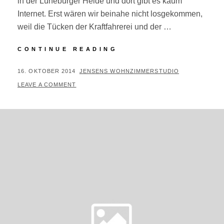
in der Lüneburger Heide und dort gibt es kaum
Internet. Erst wären wir beinahe nicht losgekommen,
weil die Tücken der Kraftfahrerei und der …
#287/364
CONTINUE READING
–
NEUNZEHNHUNDERTS
POSTED
BY
16. OKTOBER 2014
JENSENS WOHNZIMMERSTUDIO
ON
LEAVE A COMMENT