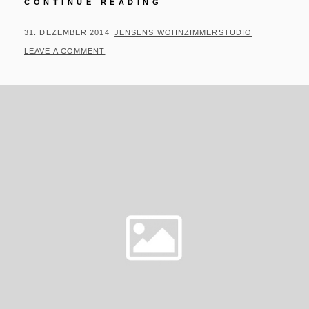
#365/364
CONTINUE READING
–
2014
POSTED
BY
31. DEZEMBER 2014
JENSENS WOHNZIMMERSTUDIO
–
ON
LEAVE A COMMENT
EINE
BILANZ