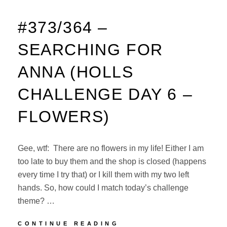
#373/364 –
SEARCHING FOR
ANNA (HOLLS
CHALLENGE DAY 6 –
FLOWERS)
Gee, wtf: There are no flowers in my life! Either I am
too late to buy them and the shop is closed (happens
every time I try that) or I kill them with my two left
hands. So, how could I match today’s challenge
theme? …
#373/364
CONTINUE READING