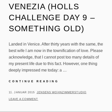
VENEZIA (HOLLS
CHALLENGE DAY 9 –
SOMETHING OLD)
Landed in Venice. After thirty years with the same, the
best wife I am now in the townification of love. Please
acknowledge, that I cannot post too many details of
my present life due to this fact. However, one thing
deeply impressed me today: a …
#376/364
CONTINUE READING
–
L'AMORE
POSTED
BY
11. JANUAR 2015
JENSENS WOHNZIMMERSTUDIO
A
ON
LEAVE A COMMENT
VENEZIA
(HOLLS
CHALLENGE