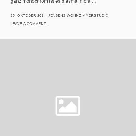
ganz monochrom ist es diesmal nicht….
POSTED
BY
13. OKTOBER 2014
JENSENS WOHNZIMMERSTUDIO
ON
LEAVE A COMMENT