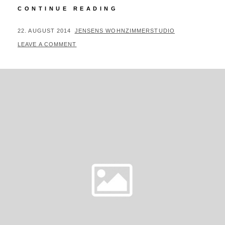
#234/364
CONTINUE READING
–
KAPUTTGEMACHT
POSTED
BY
22. AUGUST 2014
JENSENS WOHNZIMMERSTUDIO
ON
LEAVE A COMMENT