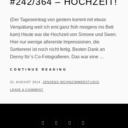
#242/364 – HOCHZEIT!
(Der Tageseintrag von gestern kommt mit etwas
Verspätung weil ich erst ganz früh morgens ins Bett
kam) Heute war die Hochzeit von Simone und Swen.
Hier nur wenige allererste Impressionen, die
Sortiererei ist noch nicht fertig. Besten Dank an
Denny für’s Co-Fotografieren. Das war eine …
#242/364
CONTINUE READING
–
HOCHZEIT!
POSTED
BY
31. AUGUST 2014
JENSENS WOHNZIMMERSTUDIO
ON
LEAVE A COMMENT