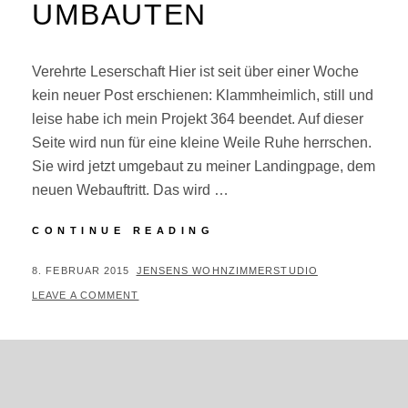
UMBAUTEN
Verehrte Leserschaft Hier ist seit über einer Woche
kein neuer Post erschienen: Klammheimlich, still und
leise habe ich mein Projekt 364 beendet. Auf dieser
Seite wird nun für eine kleine Weile Ruhe herrschen.
Sie wird jetzt umgebaut zu meiner Landingpage, dem
neuen Webauftritt. Das wird …
#999/364
CONTINUE READING
–
UMBAUTEN
POSTED
BY
8. FEBRUAR 2015
JENSENS WOHNZIMMERSTUDIO
ON
LEAVE A COMMENT