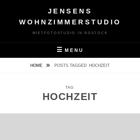
Skip
JENSENS
to
content
WOHNZIMMERSTUDIO
MIETFOTOSTUDIO IN ROSTOCK
MENU
HOME
POSTS TAGGED
HOCHZEIT
TAG:
HOCHZEIT