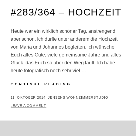
#283/364 – HOCHZEIT
Heute war ein wirklich schöner Tag, anstrengend
aber schön. Ich durfte unter anderem die Hochzeit
von Maria und Johannes begleiten. Ich wünsche
Euch alles Gute, viele gemeinsame Jahre und alles
Glück, das Euch so über den Weg läuft. Ich habe
heute fotografisch noch sehr viel …
#283/364
CONTINUE READING
–
HOCHZEIT
POSTED
BY
11. OKTOBER 2014
JENSENS WOHNZIMMERSTUDIO
ON
LEAVE A COMMENT