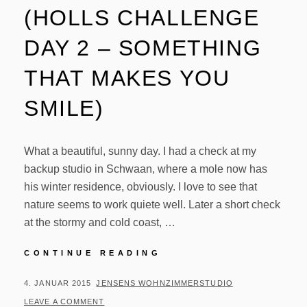
(HOLLS CHALLENGE
DAY 2 – SOMETHING
THAT MAKES YOU
SMILE)
What a beautiful, sunny day. I had a check at my
backup studio in Schwaan, where a mole now has
his winter residence, obviously. I love to see that
nature seems to work quiete well. Later a short check
at the stormy and cold coast, …
#369/364
CONTINUE READING
–
SMILE
POSTED
BY
4. JANUAR 2015
JENSENS WOHNZIMMERSTUDIO
(HOLLS
ON
LEAVE A COMMENT