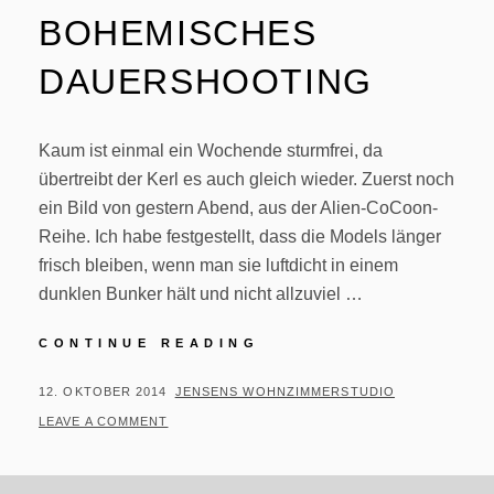
BOHEMISCHES
DAUERSHOOTING
Kaum ist einmal ein Wochende sturmfrei, da
übertreibt der Kerl es auch gleich wieder. Zuerst noch
ein Bild von gestern Abend, aus der Alien-CoCoon-
Reihe. Ich habe festgestellt, dass die Models länger
frisch bleiben, wenn man sie luftdicht in einem
dunklen Bunker hält und nicht allzuviel …
#284/364
CONTINUE READING
–
BOHEMISCHES
POSTED
BY
12. OKTOBER 2014
JENSENS WOHNZIMMERSTUDIO
DAUERSHOOTING
ON
LEAVE A COMMENT