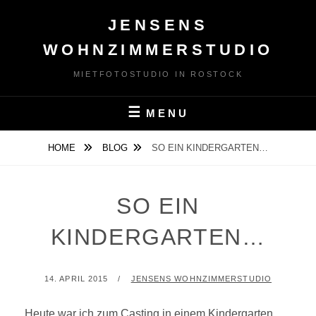
Skip
JENSENS
to
content
WOHNZIMMERSTUDIO
MIETFOTOSTUDIO IN ROSTOCK
MENU
HOME
BLOG
SO EIN KINDERGARTEN…
SO EIN
KINDERGARTEN…
POSTED
BY
14. APRIL 2015
JENSENS WOHNZIMMERSTUDIO
ON
Heute war ich zum Casting in einem Kindergarten.