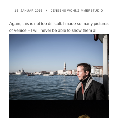
POSTED
BY
15. JANUAR 2015
JENSENS WOHNZIMMERSTUDIO
ON
Again, this is not too difficult. I made so many pictures
of Venice – I will never be able to show them all: