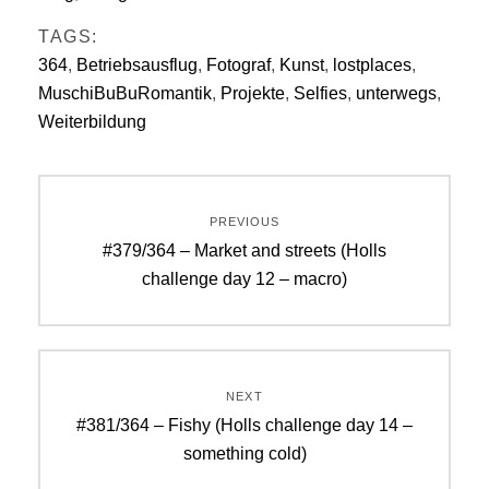
TAGS:
364
,
Betriebsausflug
,
Fotograf
,
Kunst
,
lostplaces
,
MuschiBuBuRomantik
,
Projekte
,
Selfies
,
unterwegs
,
Weiterbildung
Beitragsnavigation
PREVIOUS
Previous
#379/364 – Market and streets (Holls
post:
challenge day 12 – macro)
NEXT
Next
#381/364 – Fishy (Holls challenge day 14 –
post:
something cold)