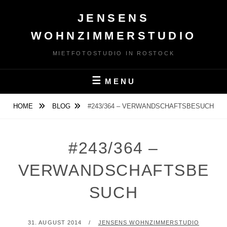
Skip
JENSENS
to
content
WOHNZIMMERSTUDIO
MIETFOTOSTUDIO IN ROSTOCK
MENU
HOME
BLOG
#243/364 – VERWANDSCHAFTSBESUCH
#243/364 –
VERWANDSCHAFTSBE
SUCH
POSTED
BY
31. AUGUST 2014
JENSENS WOHNZIMMERSTUDIO