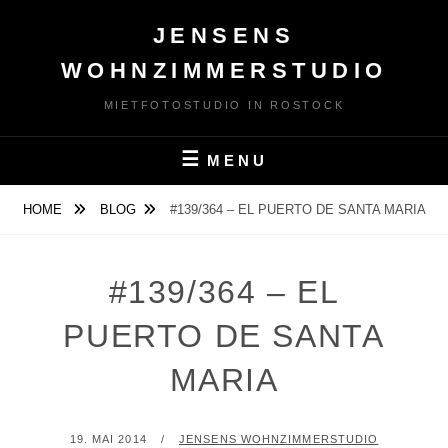
Skip
JENSENS
to
content
WOHNZIMMERSTUDIO
MIETFOTOSTUDIO IN ROSTOCK
MENU
HOME
BLOG
#139/364 – EL PUERTO DE SANTA MARIA
#139/364 – EL
PUERTO DE SANTA
MARIA
POSTED
BY
19. MAI 2014
JENSENS WOHNZIMMERSTUDIO