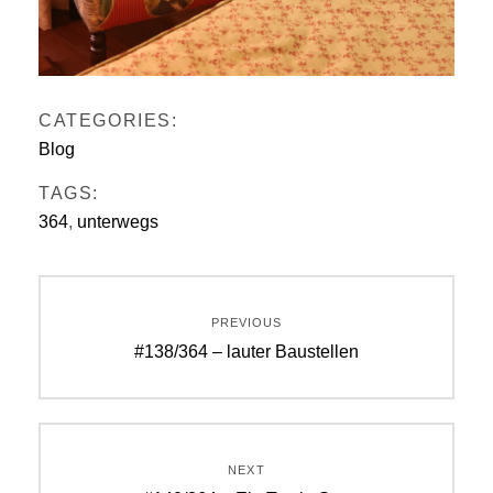
CATEGORIES:
Blog
TAGS:
364
,
unterwegs
Beitragsnavigation
PREVIOUS
Previous
#138/364 – lauter Baustellen
post:
NEXT