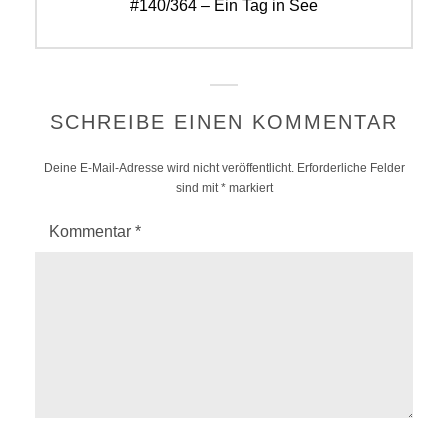
Next
#140/364 – Ein Tag in See
post:
SCHREIBE EINEN KOMMENTAR
Deine E-Mail-Adresse wird nicht veröffentlicht.
Erforderliche Felder
sind mit
*
markiert
Kommentar
*