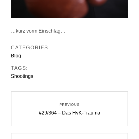
…kurz vorm Einschlag…
CATEGORIES:
Blog
TAGS:
Shootings
Beitragsnavigation
PREVIOUS
Previous
#29/364 – Das HvK-Trauma
post: