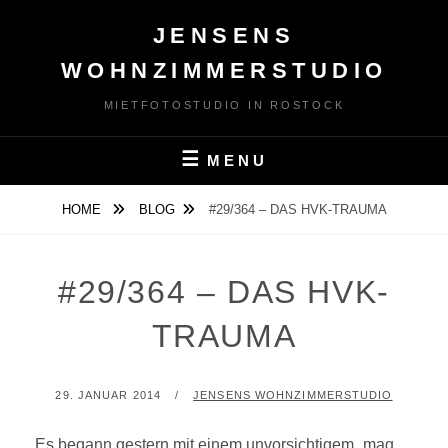
Skip
JENSENS
to
content
WOHNZIMMERSTUDIO
MIETFOTOSTUDIO IN ROSTOCK
MENU
HOME
BLOG
#29/364 – DAS HVK-TRAUMA
#29/364 – DAS HVK-
TRAUMA
POSTED
BY
29. JANUAR 2014
JENSENS WOHNZIMMERSTUDIO
ON
Es begann gestern mit einem unvorsichtigem „mag