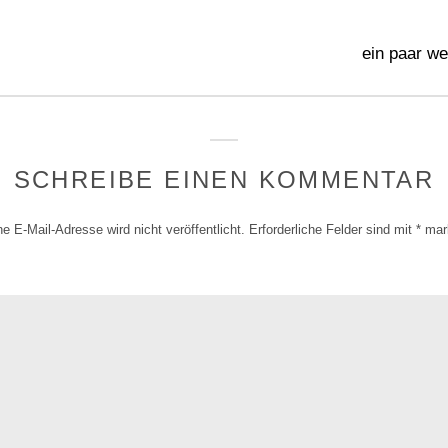
gation
Next
ein paar w
post:
SCHREIBE EINEN KOMMENTAR
e E-Mail-Adresse wird nicht veröffentlicht.
Erforderliche Felder sind mit
*
mark