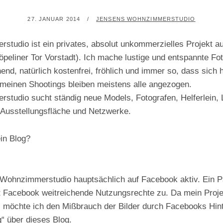
POSTED
BY
27. JANUAR 2014
JENSENS WOHNZIMMERSTUDIO
ON
tudio ist ein privates, absolut unkommerzielles Projekt 
peliner Tor Vorstadt). Ich mache lustige und entspannte Fo
end, natürlich kostenfrei, fröhlich und immer so, dass sich 
einen Shootings bleiben meistens alle angezogen.
tudio sucht ständig neue Models, Fotografen, Helferlein, 
 Ausstellungsfläche und Netzwerke.
in Blog?
Wohnzimmerstudio hauptsächlich auf Facebook aktiv. Ein 
t Facebook weitreichende Nutzungsrechte zu. Da mein Projek
, möchte ich den Mißbrauch der Bilder durch Facebooks Hint
 über dieses Blog.