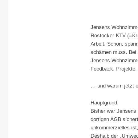
Jensens Wohnzimmers
Rostocker KTV (=Krö
Arbeit. Schön, spann
schämen muss. Bei m
Jensens Wohnzimmers
Feedback, Projekte,
… und warum jetzt e
Hauptgrund:
Bisher war Jensens 
dortigen AGB sicher
unkommerzielles ist
Deshalb der „Umweg“