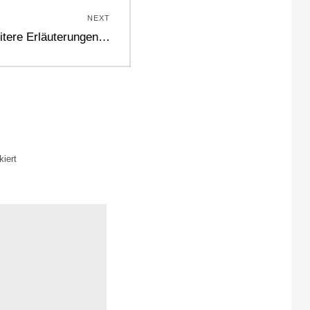
NEXT
eitere Erläuterungen…
iert