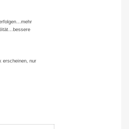
verfolgen…mehr
lität…bessere
k erscheinen, nur