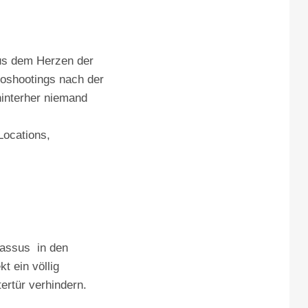
aus dem Herzen der
toshootings nach der
hinterher niemand
Locations,
Passus in den
t ein völlig
ertür verhindern.