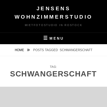
Skip
JENSENS
to
content
WOHNZIMMERSTUDIO
MIETFOTOSTUDIO IN ROSTOCK
MENU
HOME
POSTS TAGGED
SCHWANGERSCHAFT
TAG:
SCHWANGERSCHAFT