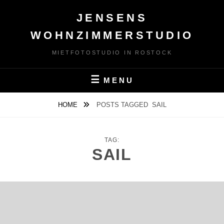
Skip
JENSENS
to
content
WOHNZIMMERSTUDIO
MIETFOTOSTUDIO IN ROSTOCK
MENU
HOME
POSTS TAGGED
SAIL
TAG:
SAIL