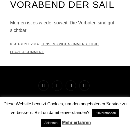
VORABEND DER SAIL
Morgen ist es wieder soweit. Die Vorboten sind gut
sichtbar:
POSTED
BY
6. AUGUST 2014
JENSENS WOHNZIMMERSTUDIO
ON
LEAVE A COMMENT
Startseite
Impressum
Preise
Workshops
und
und
und
COPYRIGHT © 2026
JENSENS WOHNZIMMERSTUDIO
.
Diese Website benutzt Cookies, um den angebotenen Service zu
ALL RIGHTS RESERVED. | FOTOGRAFIE BY
CATCH
Rechtliches
Leistungen
Events
verbessern. Bist du damit einverstanden?
Einverstanden
THEMES
Mehr erfahren
Ablehnen