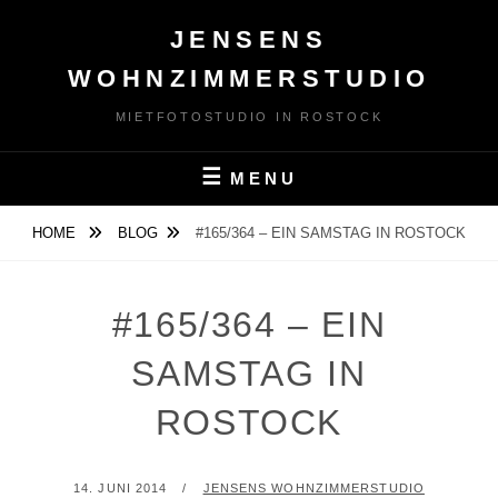
Skip
JENSENS
to
content
WOHNZIMMERSTUDIO
MIETFOTOSTUDIO IN ROSTOCK
MENU
HOME
BLOG
#165/364 – EIN SAMSTAG IN ROSTOCK
#165/364 – EIN
SAMSTAG IN
ROSTOCK
POSTED
BY
14. JUNI 2014
JENSENS WOHNZIMMERSTUDIO