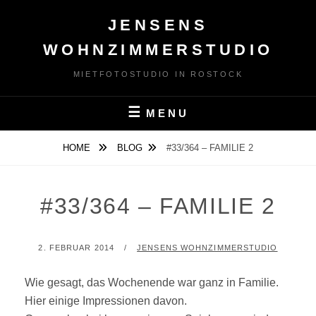
Skip
JENSENS
to
content
WOHNZIMMERSTUDIO
MIETFOTOSTUDIO IN ROSTOCK
MENU
HOME
BLOG
#33/364 – FAMILIE 2
#33/364 – FAMILIE 2
POSTED
BY
2. FEBRUAR 2014
JENSENS WOHNZIMMERSTUDIO
ON
Wie gesagt, das Wochenende war ganz in Familie.
Hier einige Impressionen davon.