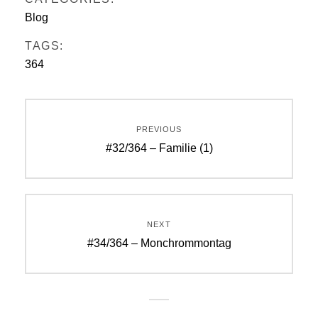
Blog
TAGS:
364
Beitragsnavigation
PREVIOUS
Previous
#32/364 – Familie (1)
post:
NEXT
Next
#34/364 – Monchrommontag
post: